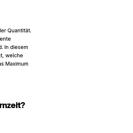
der Quantität.
tente
. In diesem
gt, welche
das Maximum
rnzeit?