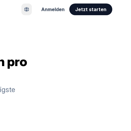
Anmelden
Jetzt starten
n pro
igste