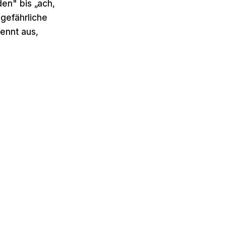
en" bis „ach,
 gefährliche
rennt aus,