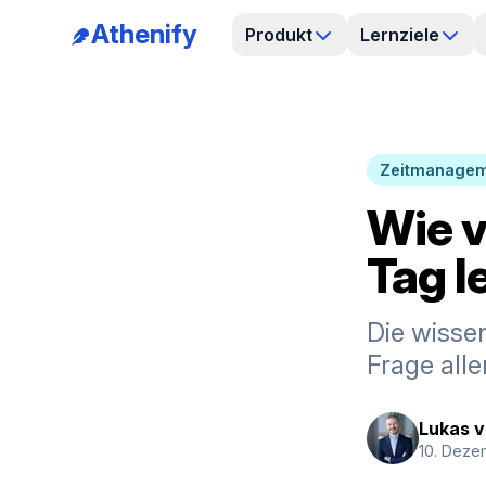
Athenify
Produkt
Lernziele
Zeitmanage
Wie v
Tag l
Die wissen
Frage all
Lukas 
10. Dez