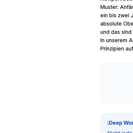
Muster: Anfä
ein bis zwei
absolute Ober
und das sind
In unserem A
Prinzipien a
Deep Work
ℹ️