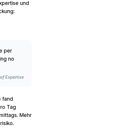
xpertise und
ckung:
ce per
ting no
of Expertise
e fand
pro Tag
hmittags. Mehr
isiko.