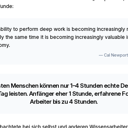
funde:
bility to perform deep work is becoming increasingly r
ly the same time it is becoming increasingly valuable i
omy.
— Cal Newpor
sten Menschen können nur 1–4 Stunden echte D
Tag leisten. Anfänger eher 1 Stunde, erfahrene F
Arbeiter bis zu 4 Stunden.
achtete bei sich selbst und anderen Wissensarbeitern