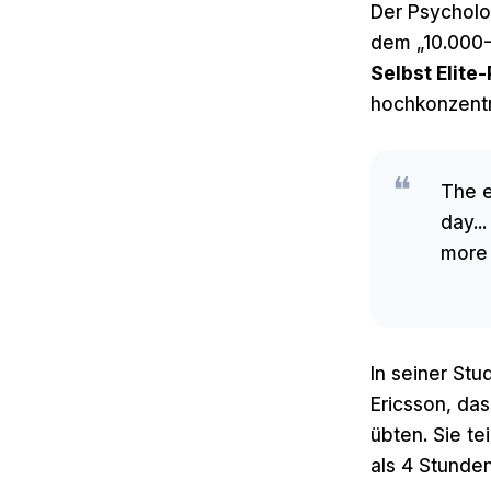
Der Psycholo
dem „10.000
Selbst Elite
hochkonzentr
The e
day..
more 
In seiner Stu
Ericsson, das
übten. Sie te
als 4 Stunden