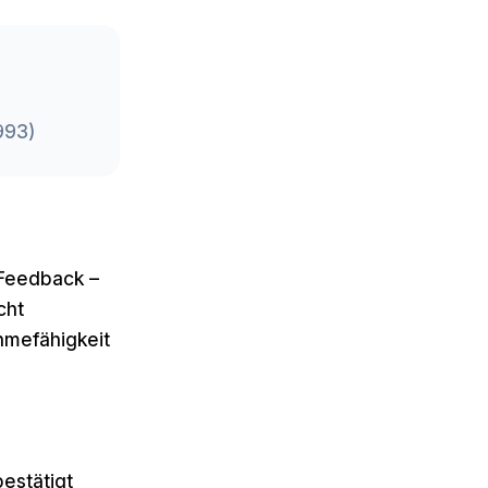
1993)
 Feedback –
cht
hmefähigkeit
estätigt