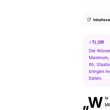
📑
Inhaltsve
TL;DR
⚡
Die Wisse
Maximum, s
6h, Staats
bringen me
Daten.
„W
ie
Mi