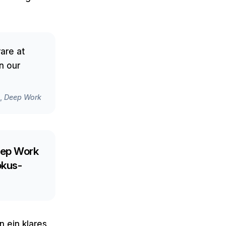
are at
n our
t,
Deep Work
eep Work
okus-
 ein klares