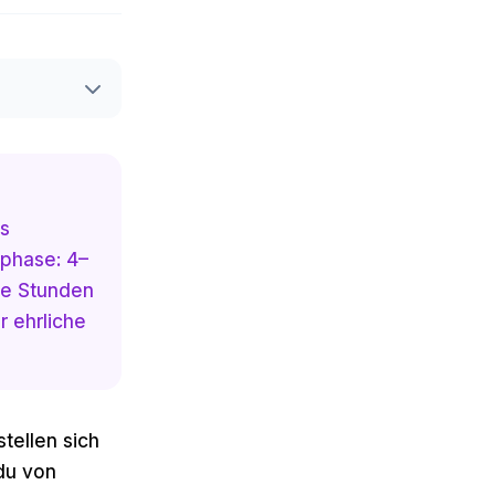
as
nphase: 4–
rte Stunden
r ehrliche
stellen sich
du von