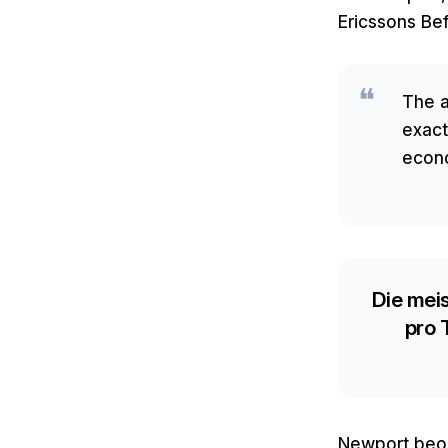
Ericssons Be
The a
exact
econ
Die mei
pro 
Newport beob